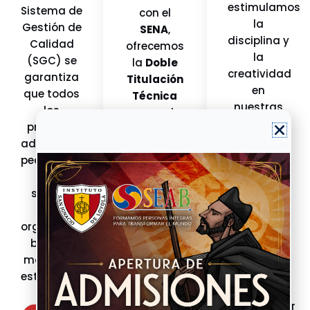
estimulamos
Sistema de
con el
la
Gestión de
SENA
,
disciplina y
Calidad
ofrecemos
la
(SGC) se
la
Doble
creatividad
garantiza
Titulación
en
que todos
Técnica
nuestras
los
para el
escuelas
procesos
mundo
de
administrativos,
laboral.
formación
pedagógicos
Además,
deportiva
y de
potenciamos
y artística
.
servicio
su
Formamos
están
pensamiento
líderes
organizados
crítico y
íntegros,
bajo los
habilidades
felices y
más altos
cognitivas
preparados
estándares.
a través
para
de nuestro
transformar