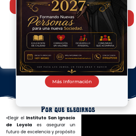
convenio
Conoce
el mundo.
con la
más
Fundación
Conoce
más
Alberto
Merani
.
Conoce
más
Más Información
Por qué elegirnos
«Elegir el
Instituto San Ignacio
de Loyola
es asegurar un
futuro de excelencia y propósito