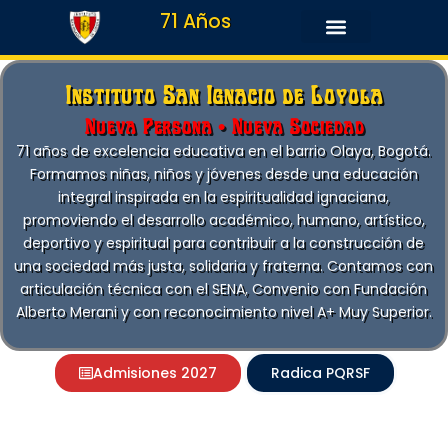
Ir
71 Años
al
contenido
Instituto San Ignacio de Loyola
Nueva Persona • Nueva Sociedad
71 años de excelencia educativa en el barrio Olaya, Bogotá.
Formamos niñas, niños y jóvenes desde una educación
integral inspirada en la espiritualidad ignaciana,
promoviendo el desarrollo académico, humano, artístico,
deportivo y espiritual para contribuir a la construcción de
una sociedad más justa, solidaria y fraterna. Contamos con
articulación técnica con el SENA, Convenio con Fundación
Alberto Merani y con reconocimiento nivel A+ Muy Superior.
Admisiones 2027
Radica PQRSF