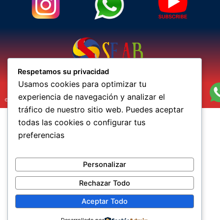
Sistema Educativo de la Arquidiócesis de Bogotá
Respetamos su privacidad
Usamos cookies para optimizar tu
experiencia de navegación y analizar el
© 2026 Instituto San Ignacio de Loyola. Todos los derechos reservados. WCSoftware
tráfico de nuestro sitio web. Puedes aceptar
todas las cookies o configurar tus
preferencias
Personalizar
Rechazar Todo
Aceptar Todo