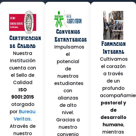
Convenios
Certificación
Estrategicos
Formación
de Calidad
Impulsamos
Integral
Nuestra
el
Cultivamos
institución
potencial
el corazón
cuenta con
de
a través
el Sello de
nuestros
de un
Calidad
estudiantes
profundo
ISO
con
acompañamie
9001:2015
alianzas
pastoral y
otorgado
de alto
de
por
Bureau
nivel.
desarrollo
Veritas
.
Gracias a
humano
,
Através de
nuestro
mientras
nuestro
convenio